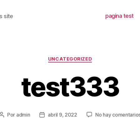
pagina test
 site
Categorías
UNCATEGORIZED
test333
Por
admin
abril 9, 2022
No hay comentario
Autor
Fecha
de
de
la
la
entrada
entrada