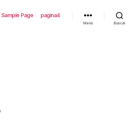
Sample Page
pagina4
Menú
Buscar
en
s
test333