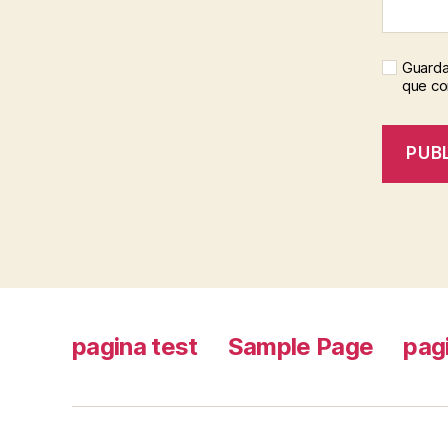
Guarda
que c
pagina test
Sample Page
pag